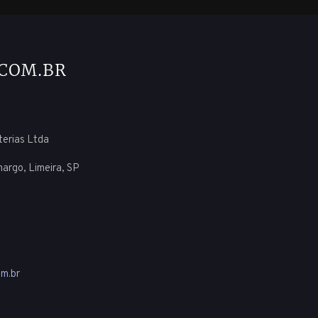
uterias Ltda
margo, Limeira, SP
m.br