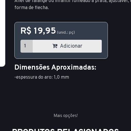
Anel de falange ou infantil folheado a prata, ajustável
forma de flecha.
R$ 19,95
(unid.: pç)
Adicionar
Dimensões Aproximadas:
-espessura do aro: 1,0 mm
Mais opções!