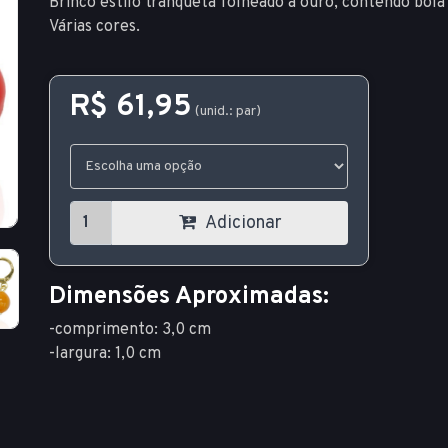
Brinco estilo tranqueta folheado a ouro, contendo bola
Várias cores.
R$ 61,95
(unid.: par)
Adicionar
Dimensões Aproximadas:
-comprimento: 3,0 cm
-largura: 1,0 cm