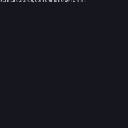
 acrílica colorida, com diâmetro de 10 mm.