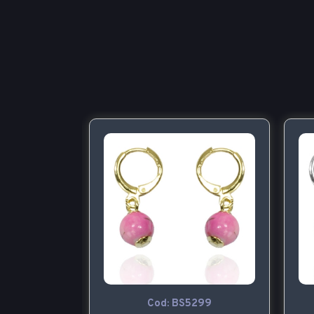
299
Cod: BS5299 P