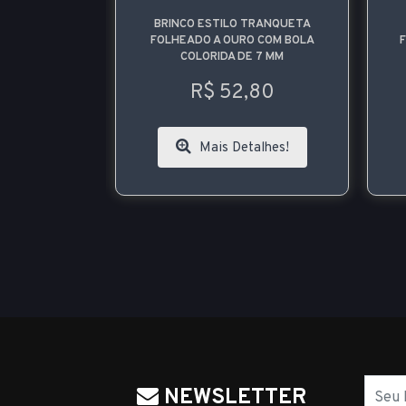
TRANQUETA
BRINCO ESTILO TRANQUETA
GA
O COM BOLA
FOLHEADO A PRATA COM BOLA
COM
 7 MM
COLORIDA DE 7 MM
,80
R$ 52,80
alhes!
Mais Detalhes!
Nome
NEWSLETTER