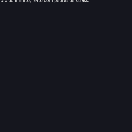
o do infinito, feito com pedras de strass.