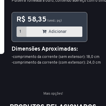
Pulseira folheada a ouro, contendo adereço com o símbol
R$ 58,35
(unid.: pç)
Adicionar
Dimensões Aproximadas:
-comprimento da corrente (sem extensor): 18,0 cm
-comprimento da corrente (com extensor): 24,0 cm
Mais opções!