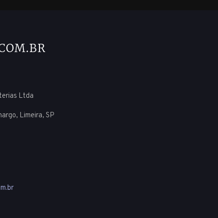
uterias Ltda
margo, Limeira, SP
m.br