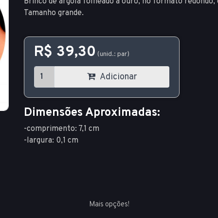
Brinco de argola folheado a ouro, no formato redondo, 
Tamanho grande.
R$ 39,30
(unid.: par)
Adicionar
Dimensões Aproximadas:
-comprimento: 7,1 cm
-largura: 0,1 cm
Mais opções!