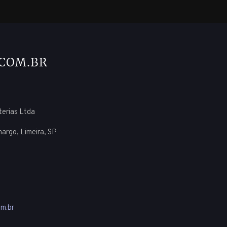
uterias Ltda
margo, Limeira, SP
m.br