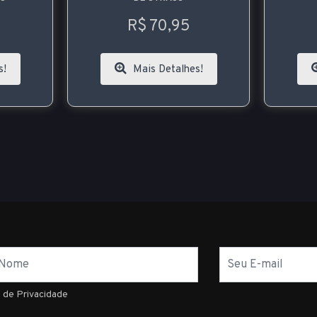
R$ 70,95
s!
Mais Detalhes!
E-
mail
a de Privacidade