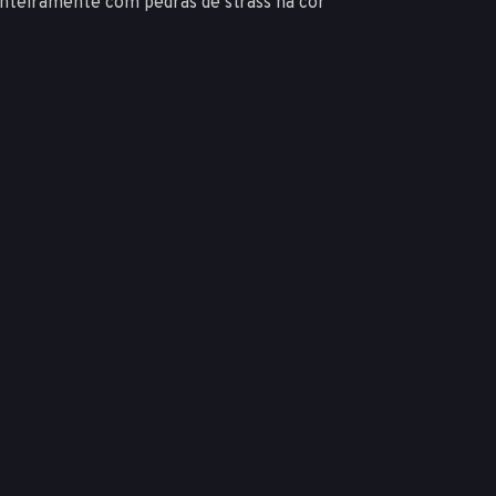
inteiramente com pedras de strass na cor