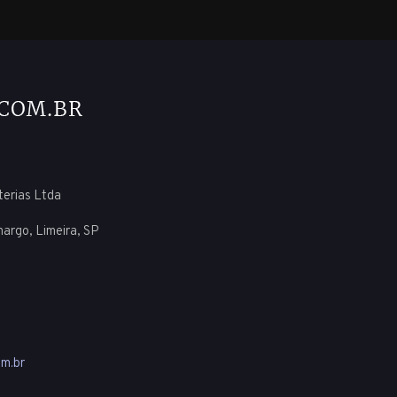
uterias Ltda
margo, Limeira, SP
m.br