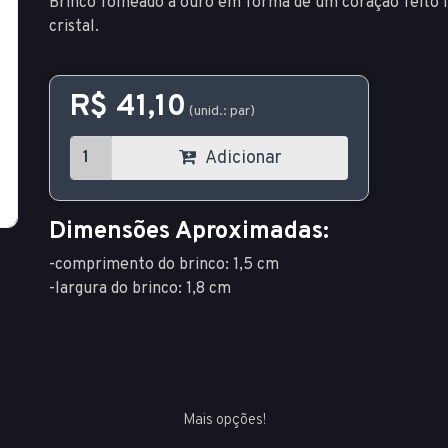
Brinco folheado a ouro em forma de um coração feito 
cristal.
R$ 41,10
(unid.: par)
Adicionar
Dimensões Aproximadas:
-comprimento do brinco: 1,5 cm
-largura do brinco: 1,8 cm
Mais opções!