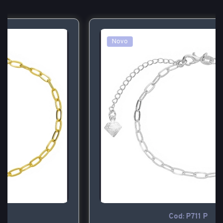
Novo
Cod: P711 P