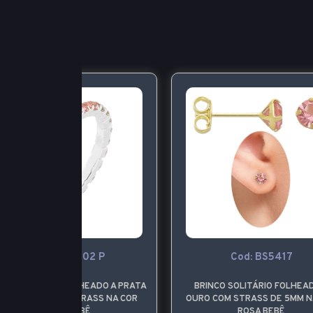
02 P
Cod: BS5417
HEADO A PRATA
BRINCO SOLITÁRIO FOLHEADO A
B
RASS NA COR
OURO COM STRASS DE 5MM NA COR
PRA
BÊ
ROSA BEBÊ