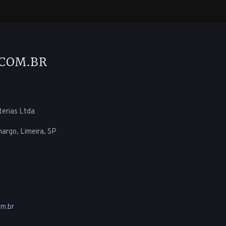
uterias Ltda
margo, Limeira, SP
m.br