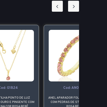
Cod: AN0802
Cod
UZ
ANEL APARADOR FOLHEADO A OURO
ANEL APARAD
 COM
COM PEDRAS DE STRASS NA COR
COM PEDRAS
Ê
ROSA BEBÊ
R