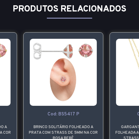
PRODUTOS RELACIONADOS
Cod: BS5417 P
Cod: G1824
RINCO SOLITÁRIO FOLHEADO A
GARGANTILHA PONTO DE L
TA COM STRASS DE 5MM NA COR
FOLHEADA A OURO E PINGENTE
ROSA BEBÊ
STRASS NA COR ROSA BEB