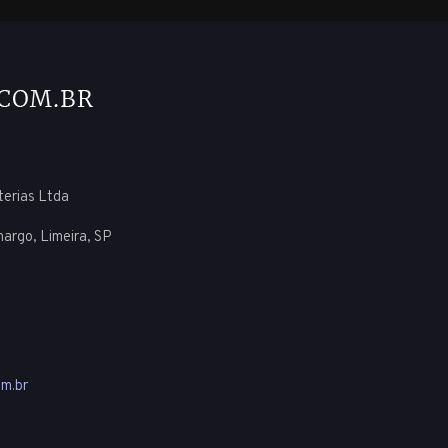
uterias Ltda
margo, Limeira, SP
m.br