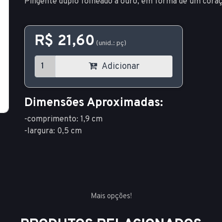
Pingente duplo folheado a ouro, em forma de um coraç
R$ 21,60
(unid.: pç)
Adicionar
Dimensões Aproximadas:
-comprimento: 1,9 cm
-largura: 0,5 cm
Mais opções!