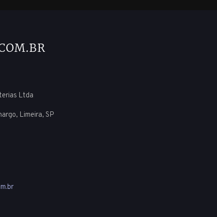
uterias Ltda
margo, Limeira, SP
m.br