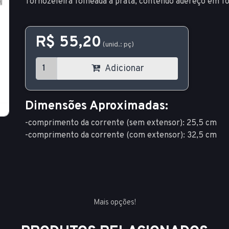
Tornozeleira folheada a prata, contendo adereço em f
R$ 55,20
(unid.: pç)
Adicionar
Dimensões Aproximadas:
-comprimento da corrente (sem extensor): 25,5 cm
-comprimento da corrente (com extensor): 32,5 cm
Mais opções!