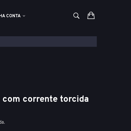
HA CONTA
o com corrente torcida
da.