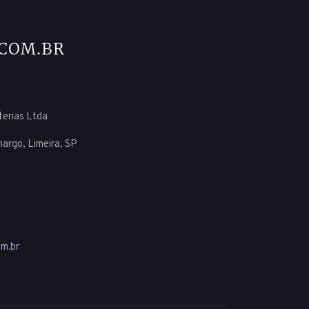
uterias Ltda
margo, Limeira, SP
m.br