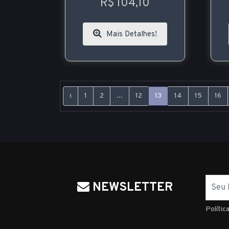
R$ 104,10
Mais Detalhes!
‹
1
2
...
12
13
14
15
16
Nome
NEWSLETTER
Polític