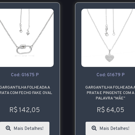
Cod: G1675 P
Cod: G1679 P
GARGANTILHA FOLHEADA A
GARGANTILHA FOLHEADA 
RATA COM FECHO FAKE OVAL
PRATA E PINGENTE COM A
PALAVRA "MÃE"
R$ 142,05
R$ 64,05
Mais Detalhes!
Mais Detalhes!