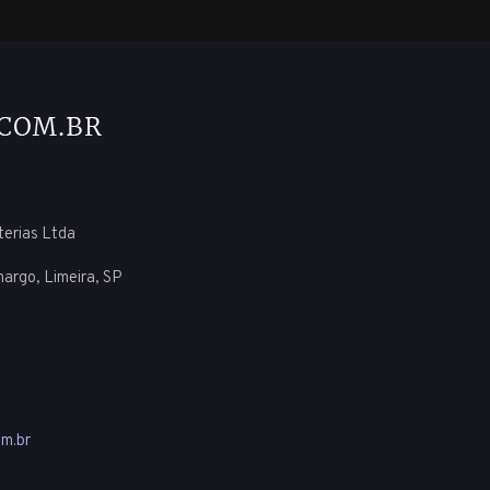
uterias Ltda
margo, Limeira, SP
m.br