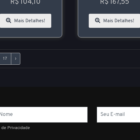
R$ 104,10
R$ 167,55
Mais Detalhes!
Mais Detalhes!
17
›
E-
mail
a de Privacidade